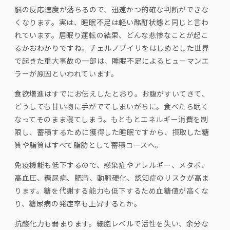
¡
脳の反応速度が落ちるので、迅速かつ的確な判断ができな
くなります。実は、睡眠不足は軽い酩酊状態と同じと言わ
れています。居眠り運転の結果、どんな悲惨なことが起こ
るかおわかりですね。チェルノブイリをはじめとした世界
で起きた重大事故の一部は、睡眠不足によるヒューマンエ
ラーが原因といわれています。
食欲増進はすでにお伝えしたとおり。お腹がすいてきて、
どうしても甘い物に手がでてしまいがちに。食べたら眠く
なってそのまま寝てしまう。もともとエネルギー消費を制
限し、蓄積するために獲得した睡眠ですから、摂取した糖
質や脂質はすべて脂肪として蓄積コースへ。
免疫機能も低下するので、感染症やアレルギー、メタボ、
高血圧、糖尿病、肥満、動脈硬化、認知症のリスクが高ま
ります。糖を代謝する能力も低下するため血糖値が高くな
り、糖尿病の発症率も上昇するとか。
抗酸化力も弱まります。細胞レベルで活性を失い、余分な