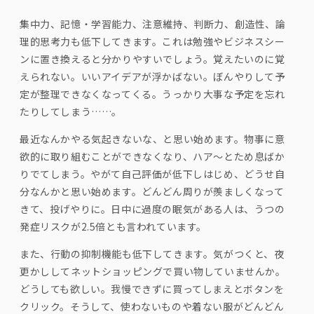
集中力、記憶・学習能力、注意維持、判断力、創造性、論
理的思考力も低下してきます。これは勉強やビジネスシー
ンに置き換えると分かりやすいでしょう。覚えたいのに覚
えられない。いいアイデアが浮かばない。ぼんやりして予
定が整理できなくなってくる。うっかり大事な予定を忘れ
たりしてしまう……。
最近なんかやる気起きないな、と思い始めます。物事に意
欲的に取り組むことができなくなり、ハア～とため息ばか
りでてしまう。やがて自己評価が低下しはじめ、どうせ自
分なんかと思い始めます。どんどん周りが羨ましくなって
きて、投げやりに。日中に過度の眠気がある人は、うつの
発症リスクが
2.5
倍とも言われています。
また、行動の抑制機能も低下してきます。気がつくと、夜
更かししてネットショッピングで買い物していませんか。
どうしても欲しい。我慢できずに買ってしまえとボタンを
クリック。そうして、使わないものや着ない服がどんどん