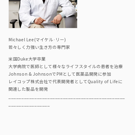
Michael Lee(
マイケル
·
リー
)
若々しく力強い生き方の専門家
米国
Duke
大学卒業
大学病院で医師として様々なライフスタイルの患者を治療
Johnson & Johnson
で
PM
として医薬品開発に参加
レイコップ株式会社で代表開発者として
Quality of Life
に
関連した製品を開発
_____________________________________________
________________