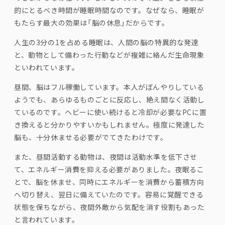
的にとるべき時間が睡眠時間なのです。なぜなら、睡眠が
もたらす最大の効果は「脳の休息」だからです。
人生の
3
分の
1
を占める睡眠は、人間の脳の特異的な発達
と、動物として備わった行動などが複雑に絡んだ生命現象
といわれています。
昼間、脳はフル稼働しています。本人がぼんやりしている
ようでも、あらゆるものごとに反応し、絶え間なく活動し
ているのです。ヘビーに使い続けると冷却が必要な
PC
に置
き換えると分かりやすいかもしれません。極度に発達した
脳も、十分休ませる必要がでてきたわけです。
また、昼間活動する動物は、夜間は活動水準を低下させ
て、エネルギー消費を抑える必要がありました。夜眠るこ
とで、脳を休ませ、同時にエネルギーを消費から蓄積方向
へ切り替え、翌日に備えていたのです。容易に覚醒できる
状態を保ちながら、夜間外敵から気配を消す役割もあった
と言われています。