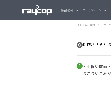
コンテンツ
に進む
製品情報
キャンペーン
よくあるご質問
【サー
動作させると
Q
A
・羽根や前面
ほこりやごみ