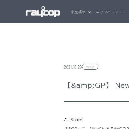
コンテンツ
に進む
製品情報
キャンペーン
2021.10.23
media
【&amp;GP】 Ne
Share
「&GP」に、NewStyle RA