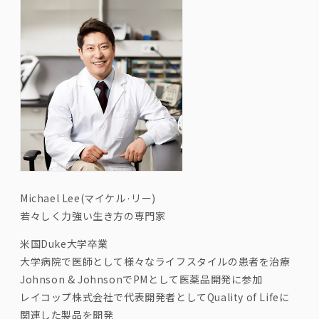
Michael Lee(
マイケル
·
リー
)
若々しく力強い生き方の専門家
米国
Duke
大学卒業
大学病院で医師として様々なライフスタイルの患者を治療
Johnson & Johnson
で
PM
として医薬品開発に参加
レイコップ株式会社で代表開発者として
Quality of Life
に
関連した製品を開発