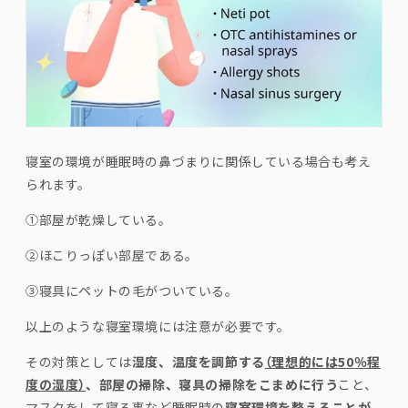
寝室の環境が睡眠時の鼻づまりに関係している場合も考え
られます。
①部屋が乾燥している。
②ほこりっぽい部屋である。
③寝具にペットの毛がついている。
以上のような寝室環境には注意が必要です。
その対策としては
湿度、温度を調節する
（理想的には
50
％程
度の湿度）
、部屋の掃除、寝具の掃除をこまめに行う
こと、
マスクをして寝る事など睡眠時の
寝室環境を整えることが