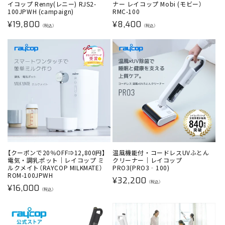
イコップ Renny(レニー) RJS2-
ナー レイコップ Mobi (モビー）
100JPWH (campaign)
RMC-100
通
通
¥19,800
¥8,400
（税込）
（税込）
常
常
価
価
格
格
【クーポンで20％OFF⇒12,800円】
温風機能付・コードレスUVふとん
電気・調乳ポット｜レイコップ ミ
クリーナー｜レイコップ
ルクメイト（RAYCOP MILKMATE）
PRO3(PRO3‐100)
ROM-100JPWH
通
¥32,200
（税込）
通
¥16,000
常
（税込）
常
価
価
格
格