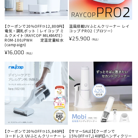
【クーポンで20％OFF⇒12,800円】
温風搭載UVふとんクリーナー レイ
電気・調乳ポット｜レイコップ ミ
コップ PRO2 （プロツー）
ルクメイト（RAYCOP MILKMATE）
通
¥25,900
ROM-100JPWH 定温定量給水
（税込）
(campaign)
常
通
¥16,000
価
（税込）
常
格
価
格
【クーポンで20％OFF⇒15,840円】
【サマーSALE】【クーポンで
コードレス UVふとんクリーナー レ
15％OFF⇒7,140円】ハンディクリー