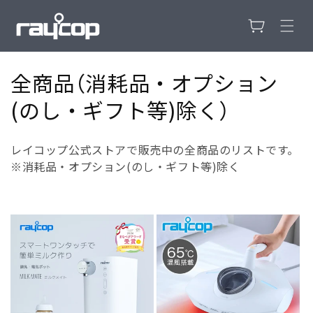
カ
コンテンツ
に進む
ー
ト
コ
全商品（消耗品・オプション
レ
(のし・ギフト等)除く）
ク
レイコップ公式ストアで販売中の全商品のリストです。
シ
※消耗品・オプション(のし・ギフト等)除く
ョ
ン
: