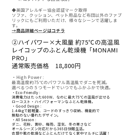
◆英国アレルギー協会
認証マーク取得
ソファ、クッション、ペット用品など布団以外のファブ
リックにもご利用いただけ、様々なシーンで活躍しま
す。
→商品詳細ページはコチラ
②ハイパワー×大風量 約75℃の高温風
レイコップのふとん乾燥機 「MONAMI
PRO」
通常販売価格 18,800円
・High Power :
最高温度約75℃のパワフル高温風でダニを死滅。
選べるつの５つモードでいつでもふかふかで快適。
・Eco-Friendly :
消費電力はたった600W、なのに最大75℃の温風が出せる
ローコスト・ハイパフォーマンなふとん乾燥機。
・Good Design :
1.44kgで超軽量、コードのすっきり収納、機能的で
無駄のない優れたデザイン。
・All Season :
ダニ、花粉、黄砂、梅雨、湿気、冬の寒さなど
オールシーズン対応だから365日快眠生活。
衣類や靴の乾燥などふとんだけでなく家中マルチに活躍！