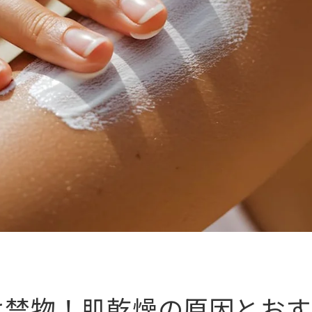
â
は禁物！肌乾燥の原因とおす