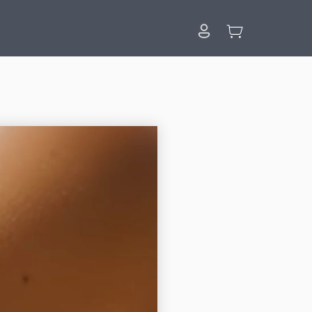
ロ
カ
グ
ー
イ
ト
ン